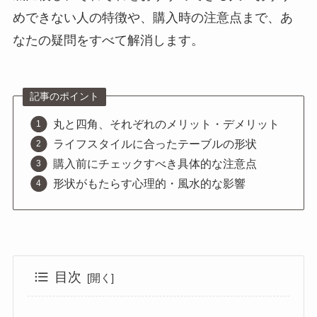
めできない人の特徴や、購入時の注意点まで、あ
なたの疑問をすべて解消します。
記事のポイント
丸と四角、それぞれのメリット・デメリット
ライフスタイルに合ったテーブルの形状
購入前にチェックすべき具体的な注意点
形状がもたらす心理的・風水的な影響
目次
ダイニングテーブル 丸か四角か？後悔しないための基礎知識
丸いダイニングテーブルのメリット・デメリット
ライフスタイルで決める！ダイニングテーブル 丸か四角か
四角いダイニングテーブルのメリット・デメリット