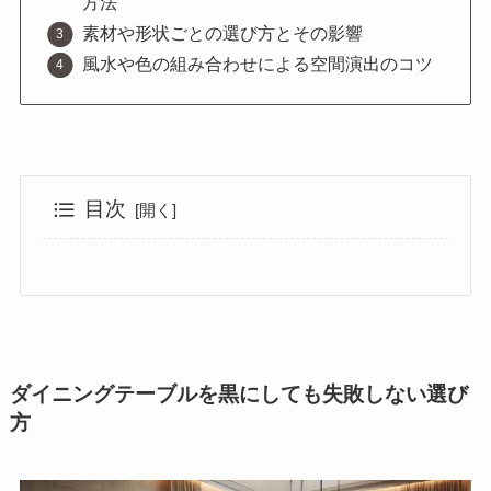
方法
素材や形状ごとの選び方とその影響
風水や色の組み合わせによる空間演出のコツ
目次
ダイニングテーブルを黒にしても失敗しない選び方
黒い家具のデメリットとは？
ダイニングテーブルを黒にしても失敗しない対策
ダイニングテーブルの脚の形で変わる印象
丸テーブルで空間を柔らかく
黒ベースの部屋で失敗しがち？
セラミック天板の注意点とは
インテリアに黒アクセントを効かせる方法
黒テーブルとグレーの相性は？
おしゃれな黒セットのコーディネート
風水から見る黒のNGポイント
ニトリの黒テーブル評判と注意点
総括 : ダイニングテーブルを黒にして失敗
ダイニングテーブルを黒にしても失敗しない選び
方