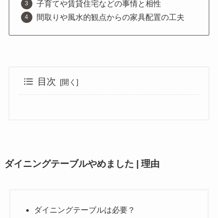
子育てや賃貸住宅などの事情と相性
間取りや風水的観点からの家具配置の工夫
目次
ダイニングテーブルやめました | 理由
ダイニングテーブルは必要？
ダイニングテーブルやめました | 生活術
子育て家庭のリアルな事情
来客対応でも置かない選択
代わりにカウンターを使う暮らし
メリット・デメリット
こたつで食事する快適スタイル
向かい合わない食事スタイルとは
床で食べるテーブルの工夫
ダイニングテーブルだけのリビング問題
賃貸では置けないケースも
置かないと風水的にどうなる？
新築・縦長リビングの間取り工夫
総括 : ダイニングテーブルやめましたのまとめ
ダイニングテーブルやめました | 理由
ダイニングテーブルは必要？