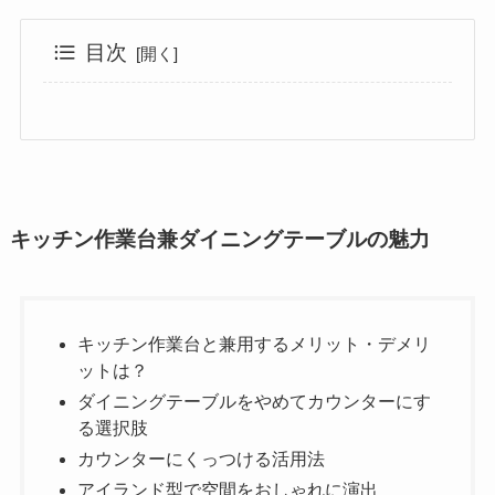
目次
キッチン作業台兼ダイニングテーブルの魅力
キッチン作業台と兼用するメリット・デメリットは？
キッチン作業台兼ダイニングテーブルの選び方
ダイニングテーブルをやめてカウンターにする選択肢
カウンターにくっつける活用法
サイズと高さのバランスを考えるポイント
アイランド型で空間をおしゃれに演出
素材選びで空間に統一感を出すコツ
IKEAやニトリでも選べるおすすめ家具
家族構成やライフスタイルに合うレイアウト例
diyでつくるオリジナル作業台兼テーブル
作業スペースも収納も両立させる方法
ライフスタイルに合ったレイアウトとは
購入かオーダーか？最適な選び方
総括 : キッチン作業台兼ダイニングテーブルの魅力
キッチン作業台兼ダイニングテーブルの魅力
キッチン作業台と兼用するメリット・デメリ
ットは？
ダイニングテーブルをやめてカウンターにす
る選択肢
カウンターにくっつける活用法
アイランド型で空間をおしゃれに演出